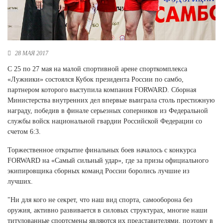
Новосибирская область (3)
Омская область (5)
Республика Башкортостан (3)
28 МАЯ 2017
Республика Крым (1)
Республика Татарстан (2)
С 25 по 27 мая на малой спортивной арене спорткомплекса
Ростовская область (2)
«Лужники» состоялся Кубок президента России по самбо,
партнером которого выступила компания FORWARD. Сборная
Самарская область (1)
Министерства внутренних дел впервые выиграла столь престижную
Санкт-Петербург и ЛО (3)
награду, победив в финале серьезных соперников из Федеральной
Саратовская область (1)
службы войск национальной гвардии Российской Федерации со
Свердловская область (5)
счетом 6:3.
Северная Осетия (2)
Смоленская область (1)
Торжественное открытие финальных боев началось с конкурса
Ставропольский край (5)
FORWARD на «Самый сильный удар», где за призы официального
экипировщика сборных команд России боролись лучшие из
Томская область (1)
лучших.
Тульская область (1)
Тюменская область (3)
"Ни для кого не секрет, что наш вид спорта, самооборона без
оружия, активно развивается в силовых структурах, многие наши
Хакасия (1)
титулованные спортсмены являются их представителями, поэтому в