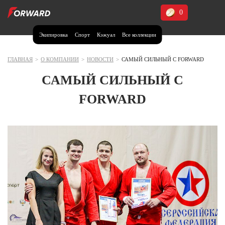
0
Экипировка
Спорт
Кэжуал
Все коллекции
Москва и МО
Архангельская область (1)
ГЛАВНАЯ
>
О КОМПАНИИ
>
НОВОСТИ
>
САМЫЙ СИЛЬНЫЙ С FORWARD
Волгоградская область (1)
САМЫЙ СИЛЬНЫЙ С
Воронежская область (1)
FORWARD
Дагестан (2)
Иркутская область (2)
Калининградская область (1)
Кемеровская область (2)
Краснодарский край (5)
Красноярский край (5)
Курская область (1)
Москва и МО (14)
Нижегородская область (1)