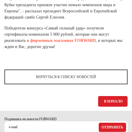
Ханты-Мансийский автономный округ (3)
Кубке президента приняли участие немало чемпионов мира и
Европы", - рассказал президент Всероссийской и Европейской
Челябинская область (2)
федераций самбо Сергей Елисеев.
Ямало-Ненецкий автономный округ (1)
Победители конкурса «Самый сильный удар» получили
Ярославская область (1)
сертификаты номиналом 5 000 рублей, которые они могут
реализовать
в фирменных магазинах FORWARD
, в которых мы
ждем и Вас, дорогие друзья!
ВЕРНУТЬСЯ К СПИСКУ НОВОСТЕЙ
В НАЧАЛО
Подпишись на новости FORWARD
ОТПРАВИТЬ