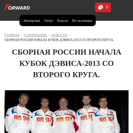
0
Экипировка
Спорт
Кэжуал
Все коллекции
Москва и МО
Архангельская область (1)
ГЛАВНАЯ
>
О КОМПАНИИ
>
НОВОСТИ
>
СБОРНАЯ РОССИИ НАЧАЛА КУБОК ДЭВИСА-2013 СО ВТОРОГО КРУГА.
Волгоградская область (1)
СБОРНАЯ РОССИИ НАЧАЛА
Воронежская область (1)
КУБОК ДЭВИСА-2013 СО
Дагестан (2)
ВТОРОГО КРУГА.
Иркутская область (2)
Калининградская область (1)
Кемеровская область (2)
Краснодарский край (5)
Красноярский край (5)
Курская область (1)
Москва и МО (14)
Нижегородская область (1)