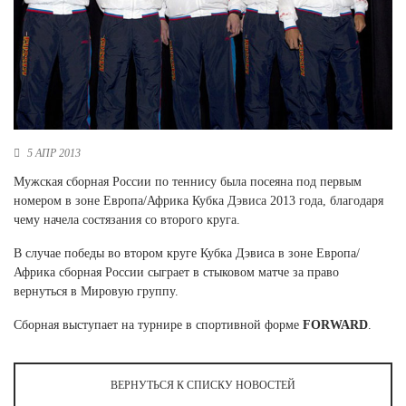
Новосибирская область (3)
Омская область (5)
Республика Башкортостан (3)
Республика Крым (1)
Республика Татарстан (2)
Ростовская область (2)
5 АПР 2013
Самарская область (1)
Мужская сборная России по теннису была посеяна под первым
Санкт-Петербург и ЛО (3)
номером в зоне Европа/Африка Кубка Дэвиса 2013 года, благодаря
Саратовская область (1)
чему начела состязания со второго круга.
Свердловская область (5)
Северная Осетия (2)
В случае победы во втором круге Кубка Дэвиса в зоне Европа/
Смоленская область (1)
Африка сборная России сыграет в стыковом матче за право
Ставропольский край (5)
вернуться в Мировую группу.
Томская область (1)
Сборная выступает на турнире в спортивной форме
FORWARD
.
Тульская область (1)
Тюменская область (3)
ВЕРНУТЬСЯ К СПИСКУ НОВОСТЕЙ
Хакасия (1)