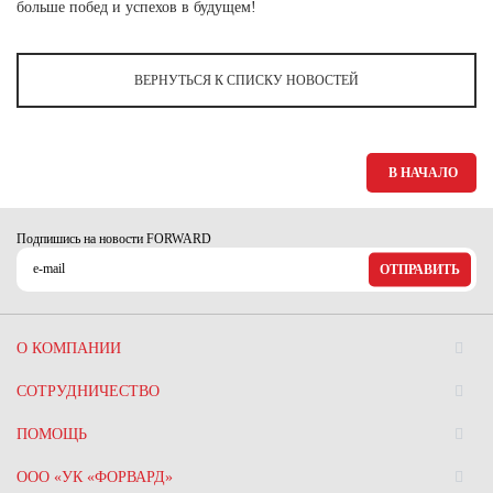
Ханты-Мансийский автономный округ (3)
больше побед и успехов в будущем!
Челябинская область (2)
ВЕРНУТЬСЯ К СПИСКУ НОВОСТЕЙ
Ямало-Ненецкий автономный округ (1)
Ярославская область (1)
В НАЧАЛО
Подпишись на новости FORWARD
ОТПРАВИТЬ
О КОМПАНИИ
СОТРУДНИЧЕСТВО
ПОМОЩЬ
ООО «УК «ФОРВАРД»