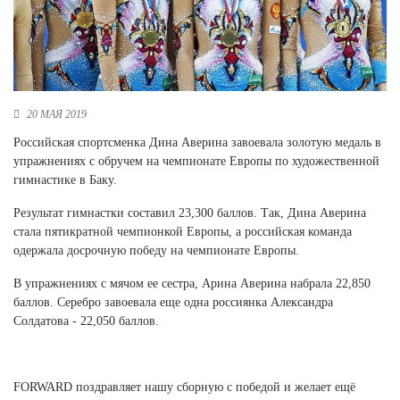
Новосибирская область (3)
Омская область (5)
Республика Башкортостан (3)
Республика Крым (1)
20 МАЯ 2019
Республика Татарстан (2)
Ростовская область (2)
Российская спортсменка Дина Аверина завоевала золотую медаль в
упражнениях с обручем на чемпионате Европы по художественной
Самарская область (1)
гимнастике в Баку.
Санкт-Петербург и ЛО (3)
Саратовская область (1)
Результат гимнастки составил 23,300 баллов. Так, Дина Аверина
Свердловская область (5)
стала пятикратной чемпионкой Европы, а российская команда
Северная Осетия (2)
одержала досрочную победу на чемпионате Европы.
Смоленская область (1)
Ставропольский край (5)
В упражнениях с мячом ее сестра, Арина Аверина набрала 22,850
баллов. Серебро завоевала еще одна россиянка Александра
Томская область (1)
Солдатова - 22,050 баллов.
Тульская область (1)
Тюменская область (3)
Хакасия (1)
FORWARD поздравляет нашу сборную с победой и желает ещё