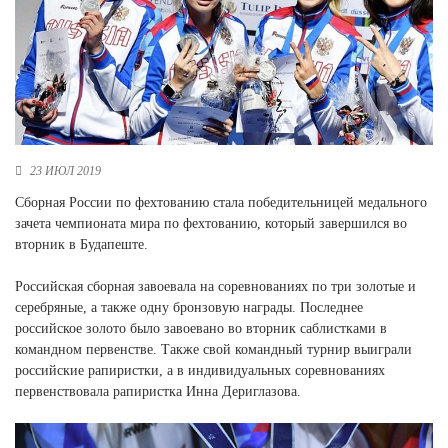
Новосибирская область (3)
Омская область (5)
Республика Башкортостан (3)
Республика Крым (1)
Республика Татарстан (2)
Ростовская область (2)
23 ИЮЛ 2019
Самарская область (1)
Сборная России по фехтованию стала победительницей медального
Санкт-Петербург и ЛО (3)
зачета чемпионата мира по фехтованию, который завершился во
Саратовская область (1)
вторник в Будапеште.
Свердловская область (5)
Северная Осетия (2)
Российская сборная завоевала на соревнованиях по три золотые и
Смоленская область (1)
серебряные, а также одну бронзовую награды. Последнее
Ставропольский край (5)
российское золото было завоевано во вторник саблистками в
командном первенстве. Также свой командный турнир выиграли
Томская область (1)
российские рапиристки, а в индивидуальных соревнованиях
Тульская область (1)
первенствовала рапиристка Инна Дериглазова.
Тюменская область (3)
Хакасия (1)