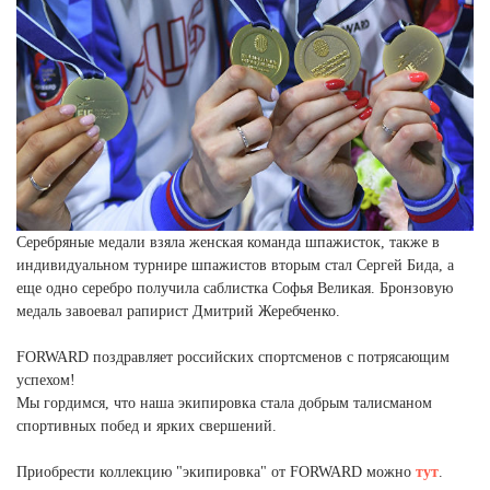
Ханты-Мансийский автономный округ (3)
Челябинская область (2)
Ямало-Ненецкий автономный округ (1)
Ярославская область (1)
Серебряные медали взяла женская команда шпажисток, также в
индивидуальном турнире шпажистов вторым стал Сергей Бида, а
еще одно серебро получила саблистка Софья Великая. Бронзовую
медаль завоевал рапирист Дмитрий Жеребченко.
FORWARD поздравляет российских спортсменов с потрясающим
успехом!
Мы гордимся, что наша экипировка стала добрым талисманом
спортивных побед и ярких свершений.
Приобрести коллекцию "экипировка" от FORWARD можно
тут
.