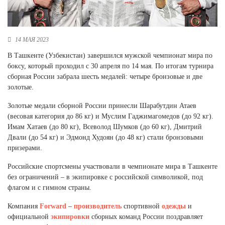
Новосибирская область (3)
Омская область (5)
14 МАЯ 2023
Республика Башкортостан (3)
В Ташкенте (Узбекистан) завершился мужской чемпионат мира по
Республика Крым (1)
боксу, который проходил с 30 апреля по 14 мая. По итогам турнира
Республика Татарстан (2)
сборная России забрала шесть медалей: четыре бронзовые и две
Ростовская область (2)
золотые.
Самарская область (1)
Золотые медали сборной России принесли Шарабутдин Атаев
Санкт-Петербург и ЛО (3)
(весовая категория до 86 кг) и Муслим Гаджимагомедов (до 92 кг).
Саратовская область (1)
Имам Хатаев (до 80 кг), Всеволод Шумков (до 60 кг), Дмитрий
Свердловская область (5)
Двали (до 54 кг) и Эдмонд Худоян (до 48 кг) стали бронзовыми
Северная Осетия (2)
призерами.
Смоленская область (1)
Ставропольский край (5)
Российские спортсмены участвовали в чемпионате мира в Ташкенте
без ограничений – в экипировке с российской символикой, под
Томская область (1)
флагом и с гимном страны.
Тульская область (1)
Тюменская область (3)
Компания
Forward
–
производитель
спортивной
одежды
и
Хакасия (1)
официальной
экипировки
сборных команд России поздравляет