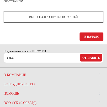
Ханты-Мансийский автономный округ (3)
спортсменов!
Челябинская область (2)
ВЕРНУТЬСЯ К СПИСКУ НОВОСТЕЙ
Ямало-Ненецкий автономный округ (1)
Ярославская область (1)
В НАЧАЛО
Подпишись на новости FORWARD
ОТПРАВИТЬ
О КОМПАНИИ
СОТРУДНИЧЕСТВО
ПОМОЩЬ
ООО «УК «ФОРВАРД»