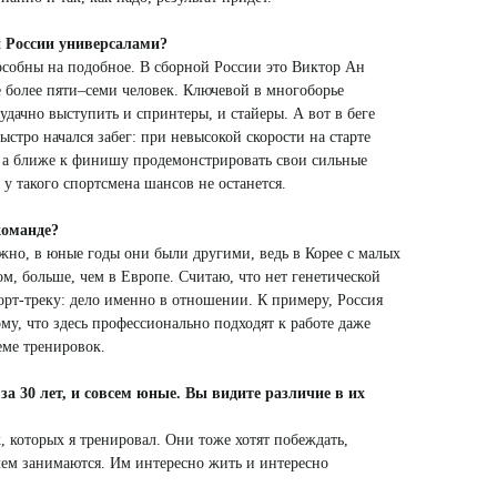
й России универсалами?
особны на подобное. В сборной России это Виктор Ан
е более пяти–семи человек. Ключевой в многоборье
удачно выступить и спринтеры, и стайеры. А вот в беге
ыстро начался забег: при невысокой скорости на старте
, а ближе к финишу продемонстрировать свои сильные
 у такого спортсмена шансов не останется.
команде?
жно, в юные годы они были другими, ведь в Корее с малых
м, больше, чем в Европе. Считаю, что нет генетической
рт-треку: дело именно в отношении. К примеру, Россия
у, что здесь профессионально подходят к работе даже
еме тренировок.
за 30 лет, и совсем юные. Вы видите различие в их
 которых я тренировал. Они тоже хотят побеждать,
 чем занимаются. Им интересно жить и интересно