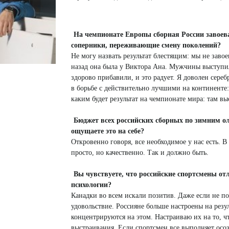
 белье
ы
 белье
Санкт-Петербург и ЛО (3)
ский край (5)
 и пуховики
Саратовская область (1)
область (1)
ы
ы
Свердловская область (5)
На чемпионате Европы сборная России завоев
 и пуховики
 и пуховики
и МО (14)
соперники, переживающие смену поколений?
Северная Осетия (2)
Не могу назвать результат блестящим: мы не завое
Смоленская область (1)
ССУАРЫ
назад она была у Виктора Ана. Мужчины выступи
здорово прибавили, и это радует. Я доволен сере
в борьбе с действительно лучшими на континенте: 
ССУАРЫ
ССУАРЫ
каким будет результат на чемпионате мира: там 
ые уборы
и рюкзаки
Бюджет всех российских сборных по зимним о
ые уборы
нца
ые уборы
ощущаете это на себе?
и рюкзаки
ки, варежки
и рюкзаки
Откровенно говоря, все необходимое у нас есть. 
просто, но качественно. Так и должно быть.
нца
нца
ки, варежки
ки, варежки
Вы чувствуете, что российские спорт­смены от
психологии?
Канадки во всем искали позитив. Даже если не по
удовольствие. Россияне больше настроены на резул
концентрируются на этом. Настраиваю их на то, ч
выстраивания. Если спортсмен все выполняет осозн