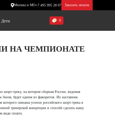
Москва и МО
Заказать звонок
+7 495 995 28 07
0
Дети
Ставропольский край (5)
ИИ НА ЧЕМПИОНАТЕ
Томская область (1)
ие
ие
ие
Тульская область (1)
отинки
отинки
отинки
Тюменская область (3)
жа
жа
жа
Хакасия (1)
Ханты-Мансийский автономный
по шорт-треку, на котором сборная России, ведомая
округ (3)
Аном, будет одним из фаворитов. Их наставник
м которого связаны успехи российского шорт-трека в
Челябинская область (2)
твенной тренерской концепции и способе сделать нашу
м виде спорта.