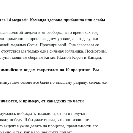
Ямало-Ненецкий автономный округ
(1)
Ярославская область (1)
ала 14 медалей. Команда здорово прибавила или слабы
вали золотой медали в многоборье, в то время как год
ли примерно на прошлогоднем уровне, а вот девушки
бряной медалью Софьи Просвирновой. Она завоевала ее
отсутствовала только одна сильная голландка. Посмот­рим,
выступят мощные сборные Китая, Южной Кореи и Канады.
лимпийским видам сократился на 10 процентов. Вы
В минувшем сезоне все было по высшему разряду, сейчас же
личаются, к примеру, от канадских по части
лучалось побеждать, находили, от чего получать
ьтат, победу. Я бы даже сказал, что они излишне
то акцент нужно делать на процессе, правильности его
анно и так, как надо, результат придет.