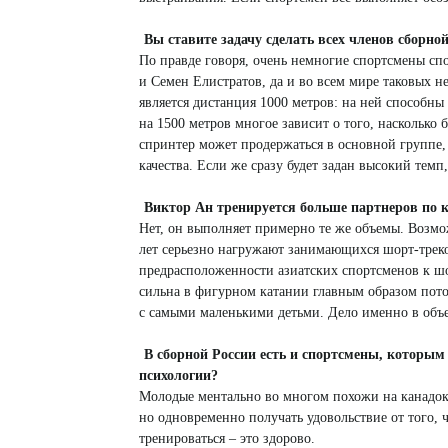
Вы ставите задачу сделать всех членов сборно
По правде говоря, очень немногие спортсмены сп
и Семен Елистратов, да и во всем мире таковых н
является дистанция 1000 метров: на ней способны 
на 1500 метров многое зависит о того, насколько б
спринтер может продержаться в основной группе
качества. Если же сразу будет задан высокий темп,
Виктор Ан тренируется больше партнеров по 
Нет, он выполняет примерно те же объемы. Возмо
лет серьезно нагружают занимающихся шорт-треко
предрасположенности азиатских спортсменов к шо
сильна в фигурном катании главным образом потом
с самыми маленькими детьми. Дело именно в объ
В сборной России есть и спортсмены, которым 
психологии?
Молодые ментально во многом похожи на канадок,
но одновременно получать удовольствие от того,
тренироваться – это здорово.