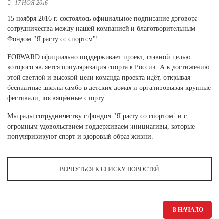
17 НОЯ 2016
Новосибирская область (3)
15 ноября 2016 г. состоялось официальное подписание договора
Омская область (5)
сотрудничества между нашей компанией и благотворительным
Фондом "Я расту со спортом"!
Республика Башкортостан (3)
Республика Крым (1)
FORWARD официально поддерживает проект, главной целью
Республика Татарстан (2)
которого является популяризация спорта в России. А к достижению
Ростовская область (2)
этой светлой и высокой цели команда проекта идёт, открывая
бесплатные школы самбо в детских домах и организовывая крупные
Самарская область (1)
фестивали, посвящённые спорту.
Санкт-Петербург и ЛО (3)
Саратовская область (1)
Мы рады сотрудничеству с фондом "Я расту со спортом" и с
Свердловская область (5)
огромным удовольствием поддерживаем инициативы, которые
Северная Осетия (2)
популяризируют спорт и здоровый образ жизни.
Смоленская область (1)
Ставропольский край (5)
ВЕРНУТЬСЯ К СПИСКУ НОВОСТЕЙ
Томская область (1)
Тульская область (1)
Тюменская область (3)
В НАЧАЛО
Хакасия (1)