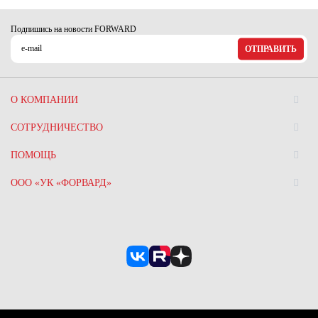
Ханты-Мансийский автономный округ (3)
Челябинская область (2)
Подпишись на новости FORWARD
ОТПРАВИТЬ
Ямало-Ненецкий автономный округ (1)
Ярославская область (1)
О КОМПАНИИ
СОТРУДНИЧЕСТВО
ПОМОЩЬ
ООО «УК «ФОРВАРД»