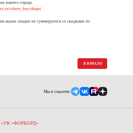
Ямало-Ненецкий автономный округ
ах вашего города.
rt.ru/where_buy/shops/
·
(1)
Ярославская область (1)
ния акции скидки не суммируются со скидками по
В НАЧАЛО
Мы в соцсетях:
 «УК «ФОРВАРД»