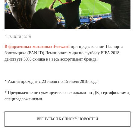
Новосибирская область (3)
Омская область (5)
Республика Башкортостан (3)
Республика Крым (1)
21 ИЮН 2018
Республика Татарстан (2)
В фирменных магазинах Forward
при предъявлении Паспорта
Ростовская область (2)
болельщика (FAN ID) Чемпионата мира по футболу FIFA 2018
Самарская область (1)
действует 30% скидка на весь ассортимент бренда!
Санкт-Петербург и ЛО (3)
Саратовская область (1)
Свердловская область (5)
* Акция проходит с 23 июня по 15 июля 2018 года.
Северная Осетия (2)
Смоленская область (1)
* Предложение не суммируется со скидками по ДК, сертификатами,
Ставропольский край (5)
спецпредложениями.
Томская область (1)
Тульская область (1)
Тюменская область (3)
ВЕРНУТЬСЯ К СПИСКУ НОВОСТЕЙ
Хакасия (1)