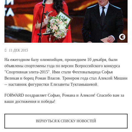
Новосибирская область (3)
Омская область (5)
Республика Башкортостан (3)
Республика Крым (1)
Республика Татарстан (2)
Ростовская область (2)
11 ДЕК 2015
Самарская область (1)
На ежегодном балу олимпийцев, прошедшем 10 декабря, были
Санкт-Петербург и ЛО (3)
объявлены спортсмены года по версии Всероссийского конкурса
Саратовская область (1)
"Спортивная элита-2015". Ими стали Фехтовальщица Софья
Свердловская область (5)
Великая и борец Роман Власов. Тренером года стал Алексей Мишин
Северная Осетия (2)
-- наставник фигуристки Елизаветы Туктамышевой.
Смоленская область (1)
Ставропольский край (5)
FORWARD поздравляет Софью, Романа и Алексея! Спасибо вам за
ваши достижения и победы!
Томская область (1)
Тульская область (1)
Тюменская область (3)
ВЕРНУТЬСЯ К СПИСКУ НОВОСТЕЙ
Хакасия (1)