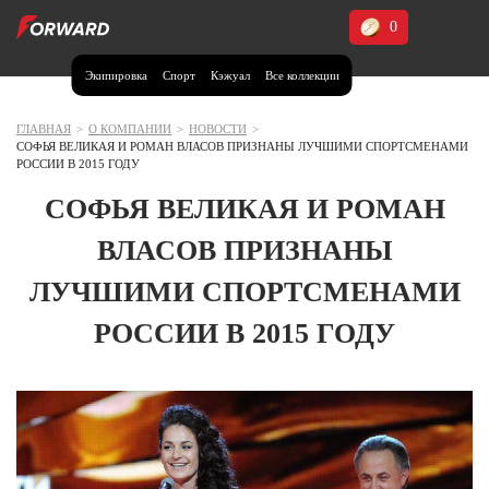
0
Экипировка
Спорт
Кэжуал
Все коллекции
Москва и МО
Архангельская область (1)
ГЛАВНАЯ
>
О КОМПАНИИ
>
НОВОСТИ
>
СОФЬЯ ВЕЛИКАЯ И РОМАН ВЛАСОВ ПРИЗНАНЫ ЛУЧШИМИ СПОРТСМЕНАМИ
Волгоградская область (1)
РОССИИ В 2015 ГОДУ
Воронежская область (1)
СОФЬЯ ВЕЛИКАЯ И РОМАН
Дагестан (2)
ВЛАСОВ ПРИЗНАНЫ
Иркутская область (2)
ЛУЧШИМИ СПОРТСМЕНАМИ
Калининградская область (1)
РОССИИ В 2015 ГОДУ
Кемеровская область (2)
Краснодарский край (5)
Красноярский край (5)
Курская область (1)
Москва и МО (14)
Нижегородская область (1)