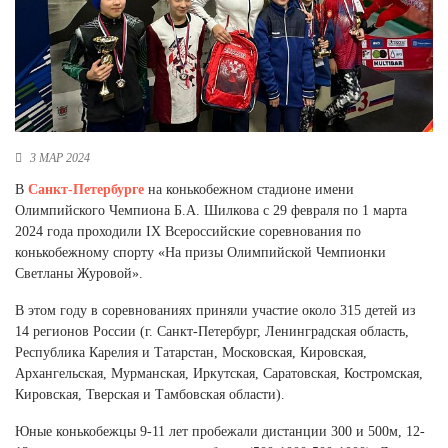
Новосибирская область (3)
Омская область (5)
Республика Башкортостан (3)
Республика Крым (1)
Республика Татарстан (2)
Ростовская область (2)
3 МАР 2024
В
Санкт-Петербурге
на конькобежном стадионе имени
Самарская область (1)
Олимпийского Чемпиона Б.А. Шилкова с 29 февраля по 1 марта
Санкт-Петербург и ЛО (3)
2024 года проходили IX Всероссийские соревнования по
Саратовская область (1)
конькобежному спорту «На призы Олимпийской Чемпионки
Свердловская область (5)
Светланы Журовой».
Северная Осетия (2)
Смоленская область (1)
В этом году в соревнованиях приняли участие около 315 детей из
Ставропольский край (5)
14 регионов России (г. Санкт-Петербург, Ленинградская область,
Республика Карелия и Татарстан, Московская, Кировская,
Томская область (1)
Архангельская, Мурманская, Иркутская, Саратовская, Костромская,
Тульская область (1)
Кировская, Тверская и Тамбовская области).
Тюменская область (3)
Хакасия (1)
Юные конькобежцы 9-11 лет пробежали дистанции 300 и 500м, 12-