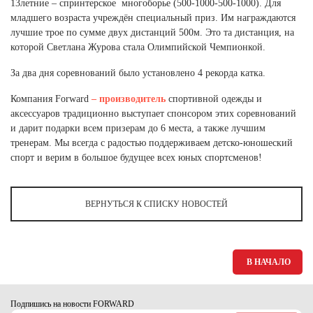
Ханты-Мансийский автономный округ (3)
13летние – спринтерское многоборье (500-1000-500-1000). Для
младшего возраста учреждён специальный приз. Им награждаются
Челябинская область (2)
лучшие трое по сумме двух дистанций 500м. Это та дистанция, на
которой Светлана Журова стала Олимпийской Чемпионкой.
Ямало-Ненецкий автономный округ (1)
Ярославская область (1)
За два дня соревнований было установлено 4 рекорда катка.
Компания Forward
– производитель
спортивной одежды и
аксессуаров традиционно выступает спонсором этих соревнований
и дарит подарки всем призерам до 6 места, а также лучшим
тренерам. Мы всегда с радостью поддерживаем детско-юношеский
спорт и верим в большое будущее всех юных спортсменов!
ВЕРНУТЬСЯ К СПИСКУ НОВОСТЕЙ
В НАЧАЛО
Подпишись на новости FORWARD