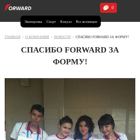
0
Экипировка
Спорт
Кэжуал
Все коллекции
Москва и МО
Архангельская область (1)
ГЛАВНАЯ
>
О КОМПАНИИ
>
НОВОСТИ
>
СПАСИБО FORWARD ЗА ФОРМУ!
Волгоградская область (1)
СПАСИБО FORWARD ЗА
Воронежская область (1)
ФОРМУ!
Дагестан (2)
Иркутская область (2)
Калининградская область (1)
Кемеровская область (2)
Краснодарский край (5)
Красноярский край (5)
Курская область (1)
Москва и МО (14)
Нижегородская область (1)