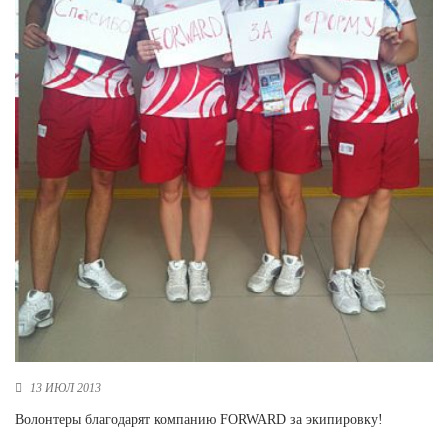
Новосибирская область (3)
Омская область (5)
Республика Башкортостан (3)
Республика Крым (1)
Республика Татарстан (2)
Ростовская область (2)
Самарская область (1)
Санкт-Петербург и ЛО (3)
Саратовская область (1)
Свердловская область (5)
Северная Осетия (2)
Смоленская область (1)
Ставропольский край (5)
Томская область (1)
Тульская область (1)
13 ИЮЛ 2013
Тюменская область (3)
Волонтеры благодарят компанию FORWARD за экипировку!
Хакасия (1)