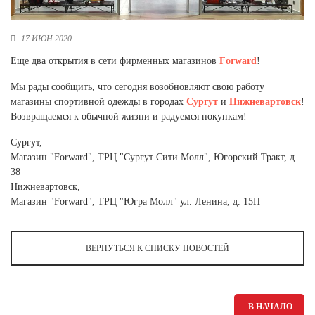
Новосибирская область (3)
Омская область (5)
17 ИЮН 2020
Еще два открытия в сети фирменных магазинов
Forward
!
Республика Башкортостан (3)
Республика Крым (1)
Мы рады сообщить, что сегодня возобновляют свою работу
Республика Татарстан (2)
магазины спортивной одежды в городах
Сургут
и
Нижневартовск
!
Ростовская область (2)
Возвращаемся к обычной жизни и радуемся покупкам!
Самарская область (1)
Сургут,
Санкт-Петербург и ЛО (3)
Магазин "Forward", ТРЦ "Сургут Сити Молл", Югорский Тракт, д.
Саратовская область (1)
38
Свердловская область (5)
Нижневартовск,
Северная Осетия (2)
Магазин "Forward", ТРЦ "Югра Молл" ул. Ленина, д. 15П
Смоленская область (1)
Ставропольский край (5)
Томская область (1)
ВЕРНУТЬСЯ К СПИСКУ НОВОСТЕЙ
Тульская область (1)
Тюменская область (3)
Хакасия (1)
В НАЧАЛО