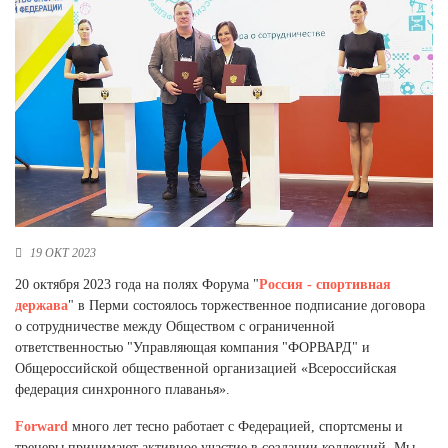
Новосибирская область (3)
Омская область (5)
Республика Башкортостан (3)
Республика Крым (1)
Республика Татарстан (2)
Ростовская область (2)
Самарская область (1)
Санкт-Петербург и ЛО (3)
Саратовская область (1)
19 ОКТ 2023
Свердловская область (5)
Северная Осетия (2)
20 октября 2023 года на полях Форума "
Россия - спортивная
Смоленская область (1)
держава
" в Перми состоялось торжественное подписание договора
Ставропольский край (5)
о сотрудничестве между Обществом с ограниченной
ответственностью "Управляющая компания "ФОРВАРД" и
Томская область (1)
Общероссийской общественной организацией «Всероссийская
Тульская область (1)
федерация синхронного плаванья».
Тюменская область (3)
Forward
много лет тесно работает с Федерацией, спортсмены и
Хакасия (1)
тренеры принимают активное участие в создании коллекций. Мы