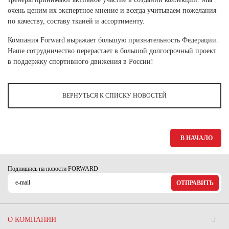
Ханты-Мансийский автономный округ (3)
очень ценим их экспертное мнение и всегда учитываем пожелания
Челябинская область (2)
по качеству, составу тканей и ассортименту.
Компания Forward выражает большую признательность Федерации.
Ямало-Ненецкий автономный округ (1)
Наше сотрудничество перерастает в большой долгосрочный проект
Ярославская область (1)
в поддержку спортивного движения в России!
ВЕРНУТЬСЯ К СПИСКУ НОВОСТЕЙ
В НАЧАЛО
Подпишись на новости FORWARD
ОТПРАВИТЬ
О КОМПАНИИ