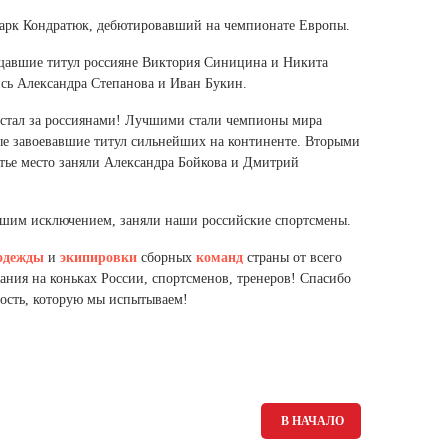
Ямало-Ненецкий автономный округ
арк Кондратюк, дебютировавший на чемпионате Европы.
(1)
ищавшие титул россияне Виктория Синицина и Никита
Ярославская область (1)
ись Александра Степанова и Иван Букин.
естал за россиянами! Лучшими стали чемпионы мира
е завоевавшие титул сильнейших на континенте. Вторыми
тье место заняли Александра Бойкова и Дмитрий
ольшим исключением, заняли наши российские спортсмены.
одежды
и
экипировки
сборных
команд
страны от всего
ания на коньках России, спортсменов, тренеров! Спасибо
ость, которую мы испытываем!
В НАЧАЛО