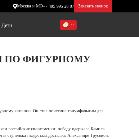
Москва и МО
Заказать звонок
+7 495 995 28 07
0
Дети
Ставропольский край (5)
Ы ПО ФИГУРНОМУ
Томская область (1)
ие
ие
ие
Тульская область (1)
отинки
отинки
отинки
Тюменская область (3)
жа
жа
жа
Хакасия (1)
Ханты-Мансийский автономный
урному катанию. Он стал поистине триумфальным для
округ (3)
Челябинская область (2)
няли российские спортсменки: победу одержала Камила
тья ступенька пьедестала досталась Александре Трусовой.