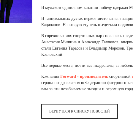
 белье
ы
 белье
Санкт-Петербург и ЛО (3)
ский край (5)
 и пуховики
В мужском одиночном катании победу одержал М
Саратовская область (1)
область (1)
ы
ы
В танцевальных дуэтах первое место заняли защ
Свердловская область (5)
 и пуховики
 и пуховики
и МО (14)
Кацалапов. На вторую ступень пьедестала поднял
Северная Осетия (2)
В соревнованиях спортивных пар снова весь пьед
Смоленская область (1)
ССУАРЫ
Анастасия Мишина и Александр Галлямов, впервы
стали Евгения Тарасова и Владимир Морозов. Тре
ССУАРЫ
ССУАРЫ
Козловский.
ые уборы
Все первые места, почти все пьедесталы, за неб
и рюкзаки
ые уборы
нца
ые уборы
Компания
Forward
-
производитель
спортивной
и рюкзаки
ки, варежки
и рюкзаки
сердца поздравляет всю Федерацию фигурного кат
вам за эти незабываемые эмоции и огромную горд
нца
нца
ки, варежки
ки, варежки
ВЕРНУТЬСЯ К СПИСКУ НОВОСТЕЙ