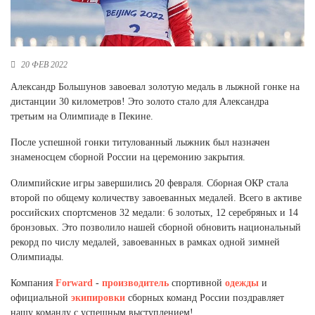
Новосибирская область (3)
Омская область (5)
Республика Башкортостан (3)
20 ФЕВ 2022
Республика Крым (1)
Александр Большунов завоевал золотую медаль в лыжной гонке на
Республика Татарстан (2)
дистанции 30 километров! Это золото стало для Александра
Ростовская область (2)
третьим на Олимпиаде в Пекине.
Самарская область (1)
После успешной гонки титулованный лыжник был назначен
Санкт-Петербург и ЛО (3)
знаменосцем сборной России на церемонию закрытия.
Саратовская область (1)
Свердловская область (5)
Олимпийские игры завершились 20 февраля. Сборная ОКР стала
Северная Осетия (2)
второй по общему количеству завоеванных медалей. Всего в активе
Смоленская область (1)
российских спортсменов 32 медали: 6 золотых, 12 серебряных и 14
Ставропольский край (5)
бронзовых. Это позволило нашей сборной обновить национальный
рекорд по числу медалей, завоеванных в рамках одной зимней
Томская область (1)
Олимпиады.
Тульская область (1)
Тюменская область (3)
Компания
Forward
-
производитель
спортивной
одежды
и
официальной
экипировки
сборных команд России поздравляет
Хакасия (1)
нашу команду с успешным выступлением!