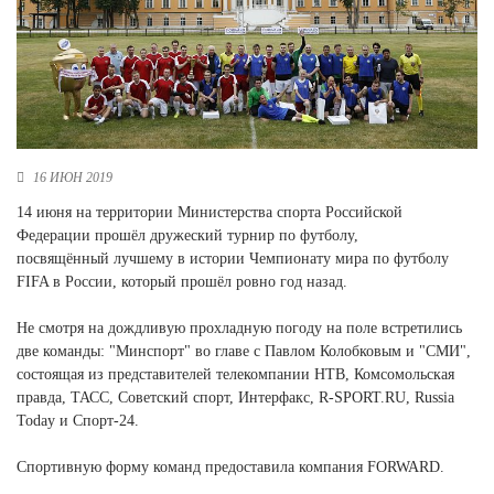
Новосибирская область (3)
Омская область (5)
Республика Башкортостан (3)
Республика Крым (1)
Республика Татарстан (2)
Ростовская область (2)
16 ИЮН 2019
Самарская область (1)
14 июня на территории Министерства спорта Российской
Санкт-Петербург и ЛО (3)
Федерации прошёл дружеский турнир по футболу,
Саратовская область (1)
посвящённый лучшему в истории Чемпионату мира по футболу
Свердловская область (5)
FIFA в России, который прошёл ровно год назад.
Северная Осетия (2)
Смоленская область (1)
Не смотря на дождливую прохладную погоду на поле встретились
Ставропольский край (5)
две команды: "Минспорт" во главе с Павлом Колобковым и "СМИ",
состоящая из представителей телекомпании НТВ, Комсомольская
Томская область (1)
правда, ТАСС, Советский спорт, Интерфакс, R-SPORT.RU, Russia
Тульская область (1)
Today и Спорт-24.
Тюменская область (3)
Спортивную форму команд предоставила компания FORWARD.
Хакасия (1)