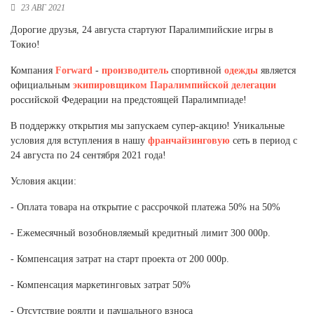
23 АВГ 2021
Новосибирская область (3)
Дорогие друзья, 24 августа стартуют Паралимпийские игры в
Омская область (5)
Токио!
Республика Башкортостан (3)
Компания
Forward
-
производитель
спортивной
одежды
является
Республика Крым (1)
официальным
экипировщиком
Паралимпийской делегации
Республика Татарстан (2)
российской Федерации на предстоящей Паралимпиаде!
Ростовская область (2)
В поддержку открытия мы запускаем супер-акцию! Уникальные
Самарская область (1)
условия для вступления в нашу
франчайзинговую
сеть в период с
Санкт-Петербург и ЛО (3)
24 августа по 24 сентября 2021 года!
Саратовская область (1)
Свердловская область (5)
Условия акции:
Северная Осетия (2)
- Оплата товара на открытие с рассрочкой платежа 50% на 50%
Смоленская область (1)
Ставропольский край (5)
- Ежемесячный возобновляемый кредитный лимит 300 000р.
Томская область (1)
- Компенсация затрат на старт проекта от 200 000р.
Тульская область (1)
Тюменская область (3)
- Компенсация маркетинговых затрат 50%
Хакасия (1)
- Отсутствие роялти и паушального взноса