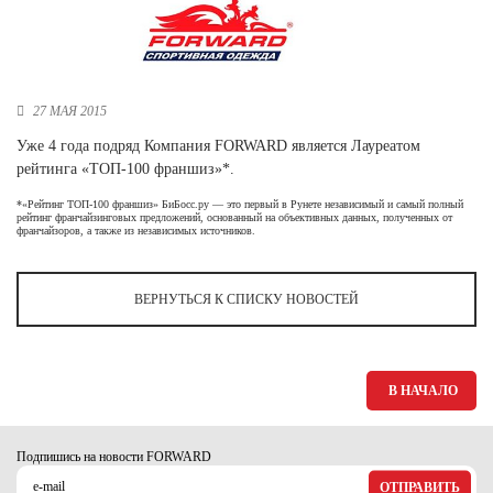
Новосибирская область (3)
Омская область (5)
Республика Башкортостан (3)
27 МАЯ 2015
Республика Крым (1)
Уже 4 года подряд Компания FORWARD является Лауреатом
Республика Татарстан (2)
рейтинга «ТОП-100 франшиз»*.
Ростовская область (2)
*«Рейтинг ТОП-100 франшиз» БиБосс.ру — это первый в Рунете независимый и самый полный
Самарская область (1)
рейтинг франчайзинговых предложений, основанный на объективных данных, полученных от
франчайзоров, а также из независимых источников.
Санкт-Петербург и ЛО (3)
Саратовская область (1)
Свердловская область (5)
ВЕРНУТЬСЯ К СПИСКУ НОВОСТЕЙ
Северная Осетия (2)
Смоленская область (1)
Ставропольский край (5)
Томская область (1)
В НАЧАЛО
Тульская область (1)
Тюменская область (3)
Подпишись на новости FORWARD
Хакасия (1)
ОТПРАВИТЬ