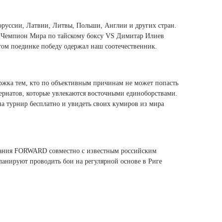
Ямало-Ненецкий автономный округ
(1)
оруссии, Латвии, Литвы, Польши, Англии и других стран.
Ярославская область (1)
), Чемпион Мира по тайскому боксу VS Димитар Илиев
этом поединке победу одержал наш соотечественник.
ржка тем, кто по объективным причинам не может попасть
тернатов, которые увлекаются восточными единоборствами.
на турнир бесплатно и увидеть своих кумиров из мира
пания FORWARD совместно с известным российским
нируют проводить бои на регулярной основе в Риге