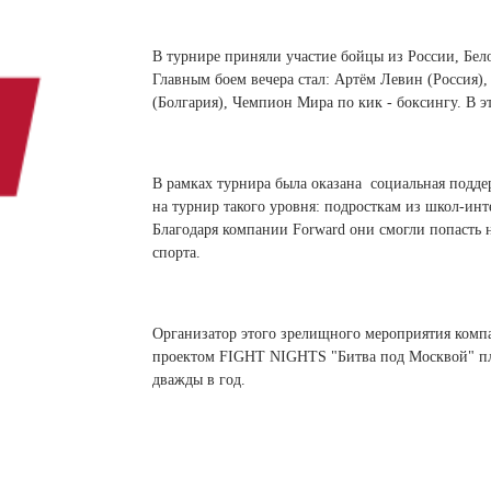
 белье
ы
 белье
Санкт-Петербург и ЛО (3)
ский край (5)
 и пуховики
Саратовская область (1)
область (1)
ы
ы
В турнире приняли участие бойцы из России, Бел
Свердловская область (5)
Главным боем вечера стал: Артём Левин (Россия
 и пуховики
 и пуховики
и МО (14)
(Болгария), Чемпион Мира по кик - боксингу. В 
Северная Осетия (2)
Смоленская область (1)
ССУАРЫ
В рамках турнира была оказана социальная подде
ССУАРЫ
ССУАРЫ
на турнир такого уровня: подросткам из школ-ин
ые уборы
Благодаря компании Forward они смогли попасть 
и рюкзаки
спорта.
ые уборы
нца
ые уборы
и рюкзаки
ки, варежки
и рюкзаки
нца
нца
Организатор этого зрелищного мероприятия ком
проектом FIGHT NIGHTS "Битва под Москвой" пла
ки, варежки
ки, варежки
дважды в год.