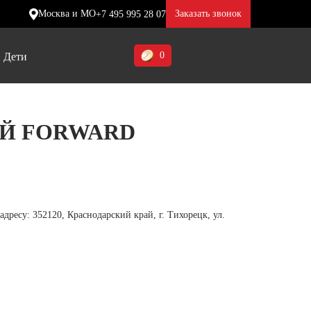
Москва и МО
Заказать звонок
+7 495 995 28 07
0
Дети
Ставропольский край (5)
Й FORWARD
Томская область (1)
ие
ие
ие
Тульская область (1)
отинки
отинки
отинки
Тюменская область (3)
жа
жа
жа
есу: 352120, Краснодарский край, г. Тихорецк, ул.
Хакасия (1)
Ханты-Мансийский автономный
округ (3)
Челябинская область (2)