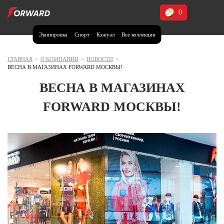
0
Экипировка
Спорт
Кэжуал
Все коллекции
Москва и МО
Архангельская область (1)
ГЛАВНАЯ
>
О КОМПАНИИ
>
НОВОСТИ
>
ВЕСНА В МАГАЗИНАХ FORWARD МОСКВЫ!
Волгоградская область (1)
ВЕСНА В МАГАЗИНАХ
Воронежская область (1)
FORWARD МОСКВЫ!
Дагестан (2)
Иркутская область (2)
Калининградская область (1)
Кемеровская область (2)
Краснодарский край (5)
Красноярский край (5)
Курская область (1)
Москва и МО (14)
Нижегородская область (1)