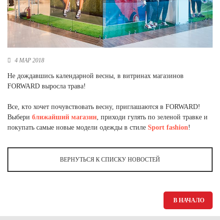
Новосибирская область (3)
Омская область (5)
Республика Башкортостан (3)
Республика Крым (1)
4 МАР 2018
Республика Татарстан (2)
Не дождавшись календарной весны, в витринах магазинов
Ростовская область (2)
FORWARD выросла трава!
Самарская область (1)
Санкт-Петербург и ЛО (3)
Все, кто хочет почувствовать весну, приглашаются в FORWARD!
Саратовская область (1)
Выбери
ближайший магазин
, приходи гулять по зеленой травке и
Свердловская область (5)
покупать самые новые модели одежды в стиле
Sport fashion
!
Северная Осетия (2)
Смоленская область (1)
Ставропольский край (5)
ВЕРНУТЬСЯ К СПИСКУ НОВОСТЕЙ
Томская область (1)
Тульская область (1)
Тюменская область (3)
В НАЧАЛО
Хакасия (1)