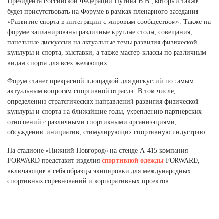
Президента Российской Федерации Путина В.В., который также
Ханты-Мансийский автономный округ (3)
будет присутствовать на Форуме в рамках пленарного заседания
Челябинская область (2)
«Развитие спорта в интеграции с мировым сообществом». Также на
форуме запланированы различные круглые столы, совещания,
Ямало-Ненецкий автономный округ (1)
панельные дискуссии на актуальные темы развития физической
Ярославская область (1)
культуры и спорта, выставки, а также мастер-классы по различным
видам спорта для всех желающих.
Форум станет прекрасной площадкой для дискуссий по самым
актуальным вопросам спортивной отрасли. В том числе,
определению стратегических направлений развития физической
культуры и спорта на ближайшие годы, укреплению партнёрских
отношений с различными спортивными организациями,
обсуждению инициатив, стимулирующих спортивную индустрию.
На стадионе «Нижний Новгород» на стенде А-415 компания
FORWARD представит изделия
спортивной одежды
FORWARD,
включающие в себя образцы экипировки для международных
спортивных соревнований и корпоративных проектов.