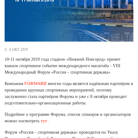
Новосибирская область (3)
Омская область (5)
Республика Башкортостан (3)
Республика Крым (1)
Республика Татарстан (2)
Ростовская область (2)
6 ОКТ 2019
Самарская область (1)
10-11 октября 2019 года стадион «Нижний Новгород» примет
Санкт-Петербург и ЛО (3)
важное спортивное событие международного масштаба - VIII
Саратовская область (1)
Международный Форум «Россия – спортивная держава».
Свердловская область (5)
Компания
FORWARD
многие годы является надёжным партнёром в
Северная Осетия (2)
проведении крупных спортивных мероприятий, поэтому
Смоленская область (1)
заслуженно стала партнёром Форума и уже с 8 октября проводит
Ставропольский край (5)
подготовительно-организационные работы.
Томская область (1)
Подробнее о программе Форума, список спикеров и организаторов
Тульская область (1)
можно посмотреть
тут
.
Тюменская область (3)
Форум «Россия – спортивная держава» проводится по Указу
Хакасия (1)