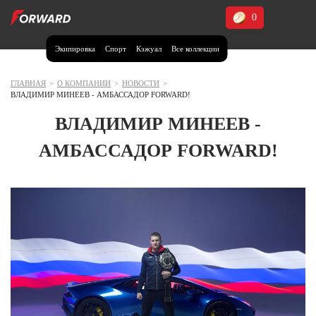
0
Экипировка
Спорт
Кэжуал
Все коллекции
Москва и МО
Архангельская область (1)
ГЛАВНАЯ
>
О КОМПАНИИ
>
НОВОСТИ
>
ВЛАДИМИР МИНЕЕВ - АМБАССАДОР FORWARD!
Волгоградская область (1)
ВЛАДИМИР МИНЕЕВ -
Воронежская область (1)
АМБАССАДОР FORWARD!
Дагестан (2)
Иркутская область (2)
Калининградская область (1)
Кемеровская область (2)
Краснодарский край (5)
Красноярский край (5)
Курская область (1)
Москва и МО (14)
Нижегородская область (1)