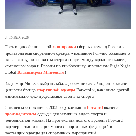
Новосибирская область (3)
Омская область (5)
Республика Башкортостан (3)
Республика Крым (1)
15 ДЕК 2020
Республика Татарстан (2)
Поставщик официальной
экипировки
сборных команд России и
Ростовская область (2)
производитель спортивной одежды - компания Forward объявляет о
Самарская область (1)
начале сотрудничества с мастером спорта международного класса,
Санкт-Петербург и ЛО (3)
чемпионом мира и Европы по кикбоксингу, чемпионом Fight Night
Саратовская область (1)
Global
Владимиром Минеевым
!
Свердловская область (5)
Северная Осетия (2)
Владимир Минеев выбран амбассадором не случайно, он разделяет
Смоленская область (1)
ценности бренда
спортивной одежды
Forward и, как никто другой,
Ставропольский край (5)
максимально ярко представляет свой вид спорта.
Томская область (1)
С момента основания в 2003 году компания
Forward
является
Тульская область (1)
производителем
одежды для активных видов спорта и
Тюменская область (3)
повседневной жизни. На протяжении долгого времени Forward -
партнер и экипировщик многих спортивных федераций и
Хакасия (1)
поставщик одежды для спортивных мероприятий.