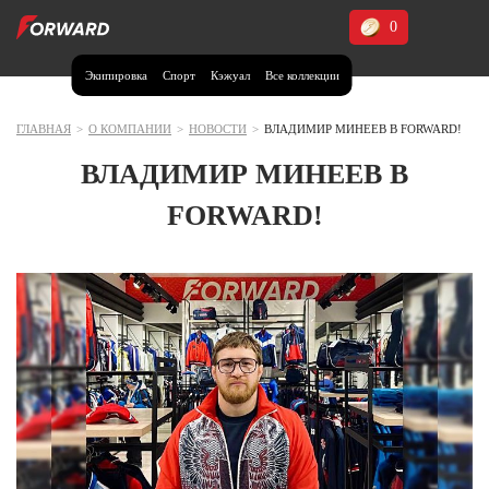
0
Экипировка
Спорт
Кэжуал
Все коллекции
Москва и МО
Архангельская область (1)
ГЛАВНАЯ
>
О КОМПАНИИ
>
НОВОСТИ
>
ВЛАДИМИР МИНЕЕВ В FORWARD!
Волгоградская область (1)
ВЛАДИМИР МИНЕЕВ В
Воронежская область (1)
FORWARD!
Дагестан (2)
Иркутская область (2)
Калининградская область (1)
Кемеровская область (2)
Краснодарский край (5)
Красноярский край (5)
Курская область (1)
Москва и МО (14)
Нижегородская область (1)