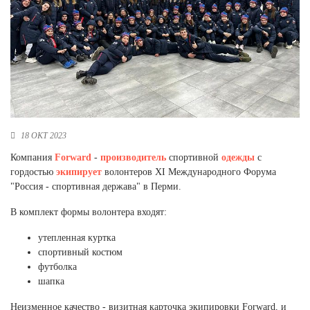
Новосибирская область (3)
Омская область (5)
Республика Башкортостан (3)
Республика Крым (1)
Республика Татарстан (2)
Ростовская область (2)
Самарская область (1)
18 ОКТ 2023
Санкт-Петербург и ЛО (3)
Компания
Forward
-
производитель
спортивной
одежды
с
Саратовская область (1)
гордостью
экипирует
волонтеров XI Международного Форума
Свердловская область (5)
"Россия - спортивная держава" в Перми.
Северная Осетия (2)
Смоленская область (1)
В комплект формы волонтера входят:
Ставропольский край (5)
утепленная куртка
Томская область (1)
спортивный костюм
Тульская область (1)
футболка
Тюменская область (3)
шапка
Хакасия (1)
Неизменное качество - визитная карточка экипировки Forward, и