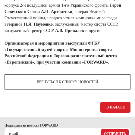
Ханты-Мансийский автономный округ (3)
корпуса 2-й воздушной армии 1-го Украинского фронта,
Герой
Советского Союза А.П. Артёменко
, ветеран Великой
Челябинская область (2)
Отечественной войны, неоднократная чемпионка мира среди
Ямало-Ненецкий автономный округ (1)
ветеранов
Н.Я. Науменко
, заслуженный мастер спорта СССР,
Ярославская область (1)
заслуженный тренер СССР
А.В. Привалов
и другие.
Организаторами мероприятия выступили ФГБУ
«Государственный музей спорта» Министерства спорта
Российской Федерации и Торгово-развлекательный центр
«Европейский», при участии компании «FOR
WARD».
ВЕРНУТЬСЯ К СПИСКУ НОВОСТЕЙ
В НАЧАЛО
Подпишись на новости FORWARD
ОТПРАВИТЬ