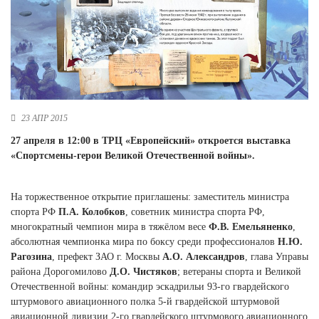
Новосибирская область (3)
Омская область (5)
Республика Башкортостан (3)
Республика Крым (1)
Республика Татарстан (2)
Ростовская область (2)
23 АПР 2015
Самарская область (1)
27 апреля в 12:00 в ТРЦ «Европейский» откроется выставка
Санкт-Петербург и ЛО (3)
«Спортсмены-герои Великой Отечественной войны».
Саратовская область (1)
Свердловская область (5)
Северная Осетия (2)
На торжественное открытие приглашены: заместитель министра
Смоленская область (1)
спорта РФ
П.А. Колобков
, советник министра спорта РФ,
Ставропольский край (5)
многократный чемпион мира в тяжёлом весе
Ф.В. Емельяненко
,
абсолютная чемпионка мира по боксу среди профессионалов
Н.Ю.
Томская область (1)
Рагозина
, префект ЗАО г. Москвы
А.О. Александров
, глава Управы
Тульская область (1)
района Дорогомилово
Д.О. Чистяков
; ветераны спорта и Великой
Тюменская область (3)
Отечественной войны: командир эскадрильи 93-го гвардейского
штурмового авиационного полка 5-й гвардейской штурмовой
Хакасия (1)
авиационной дивизии 2-го гвардейского штурмового авиационного