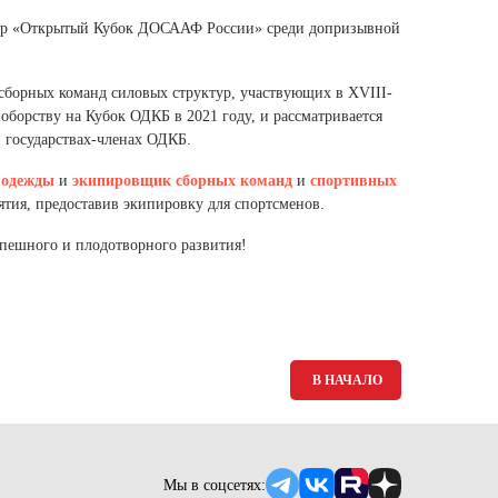
Ямало-Ненецкий автономный округ
нир «Открытый Кубок ДОСААФ России» среди допризывной
(1)
Ярославская область (1)
сборных команд силовых структур, участвующих в XVIII-
борству на Кубок ОДКБ в 2021 году, и рассматривается
 государствах-членах ОДКБ.
 одежды
и
экипировщик
сборных команд
и
спортивных
тия, предоставив экипировку для спортсменов.
пешного и плодотворного развития!
В НАЧАЛО
Мы в соцсетях: