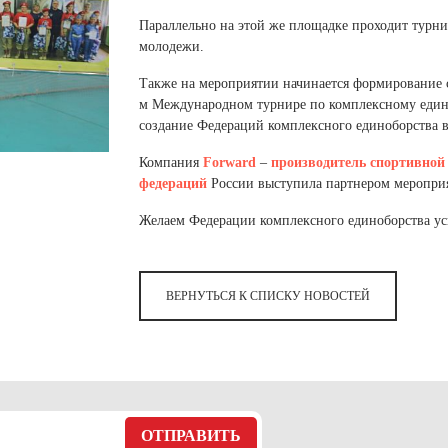
 белье
ы
 белье
Санкт-Петербург и ЛО (3)
ский край (5)
 и пуховики
Параллельно на этой же площадке проходит тур
Саратовская область (1)
область (1)
молодежи.
ы
ы
Свердловская область (5)
 и пуховики
 и пуховики
и МО (14)
Также на мероприятии начинается формирование 
Северная Осетия (2)
м Международном турнире по комплексному едино
создание Федераций комплексного единоборства в
Смоленская область (1)
ССУАРЫ
Компания
Forward
–
производитель
спортивной
ССУАРЫ
ССУАРЫ
федераций
России выступила партнером мероприя
ые уборы
Желаем Федерации комплексного единоборства ус
и рюкзаки
ые уборы
нца
ые уборы
и рюкзаки
ки, варежки
и рюкзаки
ВЕРНУТЬСЯ К СПИСКУ НОВОСТЕЙ
нца
нца
ки, варежки
ки, варежки
ОТПРАВИТЬ