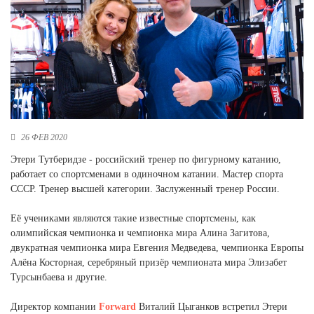
Новосибирская область (3)
Омская область (5)
Республика Башкортостан (3)
Республика Крым (1)
Республика Татарстан (2)
Ростовская область (2)
Самарская область (1)
26 ФЕВ 2020
Санкт-Петербург и ЛО (3)
Этери Тутберидзе - российский тренер по фигурному катанию,
Саратовская область (1)
работает со спортсменами в одиночном катании. Мастер спорта
Свердловская область (5)
СССР. Тренер высшей категории. Заслуженный тренер России.
Северная Осетия (2)
Смоленская область (1)
Её учениками являются такие известные спортсмены, как
Ставропольский край (5)
олимпийская чемпионка и чемпионка мира Алина Загитова,
Томская область (1)
двукратная чемпионка мира Евгения Медведева, чемпионка Европы
Тульская область (1)
Алёна Косторная, серебряный призёр чемпионата мира Элизабет
Тюменская область (3)
Турсынбаева и другие.
Хакасия (1)
Директор компании
Forward
Виталий Цыганков встретил Этери