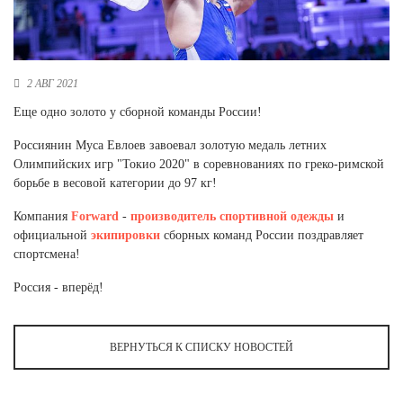
Новосибирская область (3)
Омская область (5)
Республика Башкортостан (3)
2 АВГ 2021
Республика Крым (1)
Еще одно золото у сборной команды России!
Республика Татарстан (2)
Ростовская область (2)
Россиянин Муса Евлоев завоевал золотую медаль летних
Олимпийских игр "Токио 2020" в соревнованиях по греко-римской
Самарская область (1)
борьбе в весовой категории до 97 кг!
Санкт-Петербург и ЛО (3)
Саратовская область (1)
Компания
Forward
-
производитель
спортивной одежды
и
Свердловская область (5)
официальной
экипировки
сборных команд России поздравляет
Северная Осетия (2)
спортсмена!
Смоленская область (1)
Ставропольский край (5)
Россия - вперёд!
Томская область (1)
Тульская область (1)
ВЕРНУТЬСЯ К СПИСКУ НОВОСТЕЙ
Тюменская область (3)
Хакасия (1)