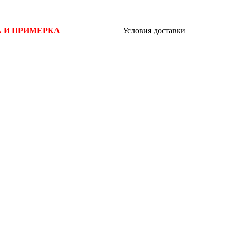
Ямало-Ненецкий автономный округ
(1)
 И ПРИМЕРКА
Условия доставки
Ярославская область (1)