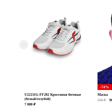
-74%
U22211G-FF202 Кроссовки беговые
Маска
(белый/голубой)
350 ₽
90
7 000 ₽