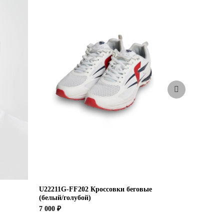
U22211G-FF202 Кроссовки беговые
Шапка три
(белый/голубой)
1 900 ₽
7 000 ₽