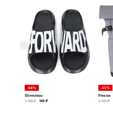
-64%
-65%
Шлепанцы
Рюкзак
2 500 ₽
900 ₽
5 500 ₽