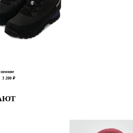
 зимние
3 200 ₽
АЮТ