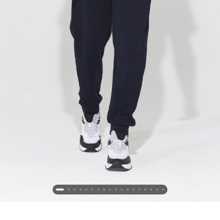
Новосибирская область (3)
Омская область (5)
Республика Башкортостан (3)
Республика Крым (1)
Республика Татарстан (2)
Ростовская область (2)
Самарская область (1)
Санкт-Петербург и ЛО (3)
Саратовская область (1)
Свердловская область (5)
Северная Осетия (2)
Смоленская область (1)
Ставропольский край (5)
Томская область (1)
Тульская область (1)
Тюменская область (3)
Хакасия (1)