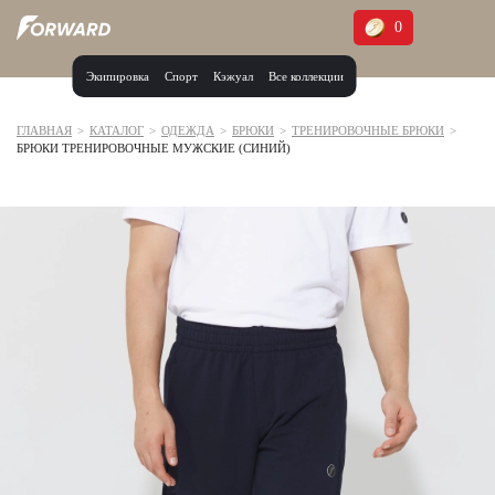
0
Экипировка
Спорт
Кэжуал
Все коллекции
Москва и МО
Архангельская область (1)
ГЛАВНАЯ
>
КАТАЛОГ
>
ОДЕЖДА
>
БРЮКИ
>
ТРЕНИРОВОЧНЫЕ БРЮКИ
>
БРЮКИ ТРЕНИРОВОЧНЫЕ МУЖСКИЕ (СИНИЙ)
Волгоградская область (1)
Воронежская область (1)
Дагестан (2)
Иркутская область (2)
Калининградская область (1)
Кемеровская область (2)
Краснодарский край (5)
Красноярский край (5)
Курская область (1)
Москва и МО (14)
Нижегородская область (1)