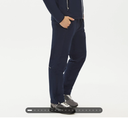
Новосибирская область (3)
Омская область (5)
Республика Башкортостан (3)
Республика Крым (1)
Республика Татарстан (2)
Ростовская область (2)
Самарская область (1)
Санкт-Петербург и ЛО (3)
Саратовская область (1)
Свердловская область (5)
Северная Осетия (2)
Смоленская область (1)
Ставропольский край (5)
Томская область (1)
Тульская область (1)
Тюменская область (3)
Хакасия (1)