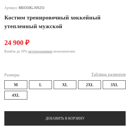
Ханты-Мансийский автономный округ (3)
Артикул:
M03310G-NN251
Челябинская область (2)
Костюм тренировочный хоккейный
Ямало-Ненецкий автономный округ (1)
утепленный мужской
Ярославская область (1)
24 900 ₽
Кешбэк до 10%
авторизованным
пользователям
Таблица размеров
Размеры:
M
L
XL
2XL
3XL
4XL
ДОБАВИТЬ В КОРЗИНУ