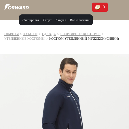
0
Экипировка
Спорт
Кэжуал
Все коллекции
Москва и МО
Архангельская область (1)
ГЛАВНАЯ
>
КАТАЛОГ
>
ОДЕЖДА
>
СПОРТИВНЫЕ КОСТЮМЫ
>
УТЕПЛЕННЫЕ КОСТЮМЫ
>
КОСТЮМ УТЕПЛЕННЫЙ МУЖСКОЙ (СИНИЙ)
Волгоградская область (1)
Воронежская область (1)
Дагестан (2)
Иркутская область (2)
Калининградская область (1)
Кемеровская область (2)
Краснодарский край (5)
Красноярский край (5)
Курская область (1)
Москва и МО (14)
Нижегородская область (1)