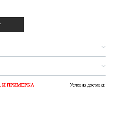
Ямало-Ненецкий автономный округ
(1)
Ярославская область (1)
У
 И ПРИМЕРКА
Условия доставки