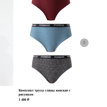
-51%
Комплект трусы слипы женские с
Костюм спо
рисунком
16 000 ₽
7 
1 400 ₽