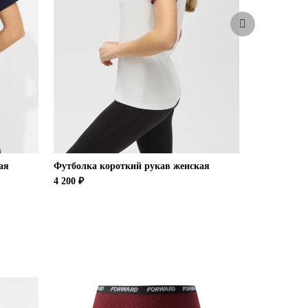
ая
Футболка короткий рукав женская
Футболка к
4 200 ₽
4 200 ₽