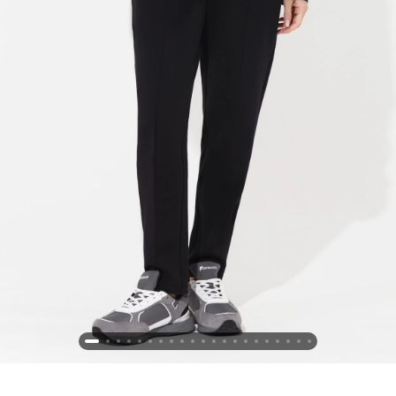
Новосибирская область (3)
Омская область (5)
Республика Башкортостан (3)
Республика Крым (1)
Республика Татарстан (2)
Ростовская область (2)
Самарская область (1)
Санкт-Петербург и ЛО (3)
Саратовская область (1)
Свердловская область (5)
Северная Осетия (2)
Смоленская область (1)
Ставропольский край (5)
Томская область (1)
Тульская область (1)
Тюменская область (3)
Хакасия (1)