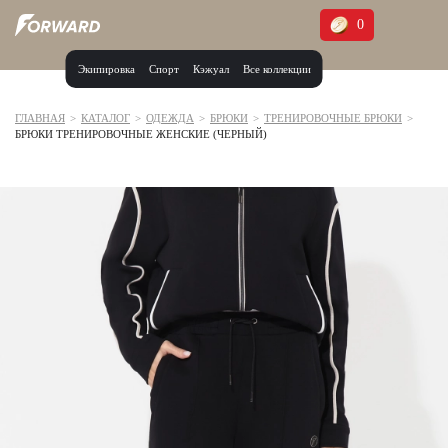
0
Экипировка
Спорт
Кэжуал
Все коллекции
Москва и МО
Архангельская область (1)
ГЛАВНАЯ
>
КАТАЛОГ
>
ОДЕЖДА
>
БРЮКИ
>
ТРЕНИРОВОЧНЫЕ БРЮКИ
>
БРЮКИ ТРЕНИРОВОЧНЫЕ ЖЕНСКИЕ (ЧЕРНЫЙ)
Волгоградская область (1)
Воронежская область (1)
Дагестан (2)
Иркутская область (2)
Калининградская область (1)
Кемеровская область (2)
Краснодарский край (5)
Красноярский край (5)
Курская область (1)
Москва и МО (14)
Нижегородская область (1)