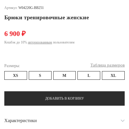
Ханты-Мансийский автономный округ (3)
Артикул:
W04220G-BB251
Челябинская область (2)
Брюки тренировочные женские
Ямало-Ненецкий автономный округ (1)
Ярославская область (1)
6 900 ₽
Кешбэк до 10%
авторизованным
пользователям
Таблица размеров
Размеры:
XS
S
M
L
XL
ДОБАВИТЬ В КОРЗИНУ
Характеристики