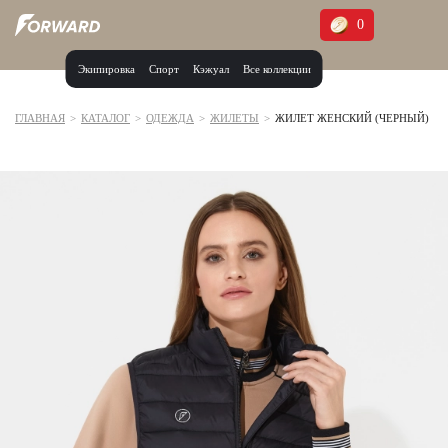
0
Экипировка
Спорт
Кэжуал
Все коллекции
Москва и МО
Архангельская область (1)
ГЛАВНАЯ
>
КАТАЛОГ
>
ОДЕЖДА
>
ЖИЛЕТЫ
>
ЖИЛЕТ ЖЕНСКИЙ (ЧЕРНЫЙ)
Волгоградская область (1)
Воронежская область (1)
Дагестан (2)
Иркутская область (2)
Калининградская область (1)
Кемеровская область (2)
Краснодарский край (5)
Красноярский край (5)
Курская область (1)
Москва и МО (14)
Нижегородская область (1)