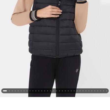
Новосибирская область (3)
Омская область (5)
Республика Башкортостан (3)
Республика Крым (1)
Республика Татарстан (2)
Ростовская область (2)
Самарская область (1)
Санкт-Петербург и ЛО (3)
Саратовская область (1)
Свердловская область (5)
Северная Осетия (2)
Смоленская область (1)
Ставропольский край (5)
Томская область (1)
Тульская область (1)
Тюменская область (3)
Хакасия (1)