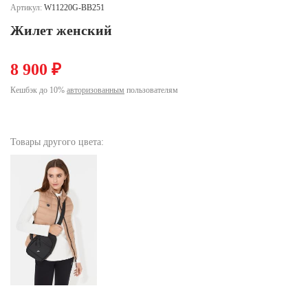
Ханты-Мансийский автономный округ (3)
Артикул:
W11220G-BB251
Челябинская область (2)
Жилет женский
Ямало-Ненецкий автономный округ (1)
8 900 ₽
Ярославская область (1)
Кешбэк до 10%
авторизованным
пользователям
Товары другого цвета: