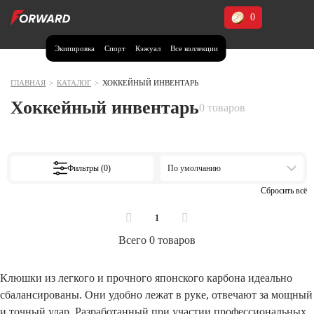
0
Экипировка
Спорт
Кэжуал
Все коллекции
Москва и МО
Архангельская область (1)
ГЛАВНАЯ
>
КАТАЛОГ
>
ХОККЕЙНЫЙ ИНВЕНТАРЬ
Хоккейный инвентарь
Волгоградская область (1)
0 товаров
Воронежская область (1)
Дагестан (2)
Фильтры (0)
По умолчанию
Иркутская область (2)
Калининградская область (1)
Кемеровская область (2)
1
Краснодарский край (5)
Всего 0 товаров
Красноярский край (5)
Курская область (1)
Клюшки из легкого и прочного японского карбона идеально
Москва и МО (14)
сбалансированы. Они удобно лежат в руке, отвечают за мощный
и точный удар. Разработанный при участии профессиональных
Нижегородская область (1)