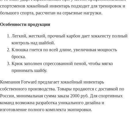
Новосибирская область (3)
спортсменов хоккейный инвентарь подходит для тренировок и
большого спорта, рассчитан на серьезные нагрузки.
Омская область (5)
Особенности продукции
Республика Башкортостан (3)
Республика Крым (1)
Легкий, жесткий, прочный карбон дает хоккеисту полный
Республика Татарстан (2)
контроль над шайбой.
Ростовская область (2)
Клюшка гнется по всей длине, увеличивая мощность
Самарская область (1)
броска.
Санкт-Петербург и ЛО (3)
Крюк заполнен спрессованной пеной, чтобы мягко
Саратовская область (1)
принимать шайбу.
Свердловская область (5)
Северная Осетия (2)
Компания Forward предлагает хоккейный инвентарь
Смоленская область (1)
собственного производства. Товары продаются с доставкой по
Ставропольский край (5)
России, минимальная сумма заказа 2000 руб. Для спортивных
Томская область (1)
команд возможна разработка уникального дизайна и
Тульская область (1)
изготовление полного комплекта экипировки.
Тюменская область (3)
Хакасия (1)