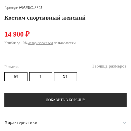
Ханты-Мансийский автономный округ (3)
Артикул:
W05350G-SS251
Челябинская область (2)
Костюм спортивный женский
Ямало-Ненецкий автономный округ (1)
Ярославская область (1)
14 900 ₽
Кешбэк до 10%
авторизованным
пользователям
Таблица размеров
Размеры:
M
L
XL
ДОБАВИТЬ В КОРЗИНУ
Характеристики