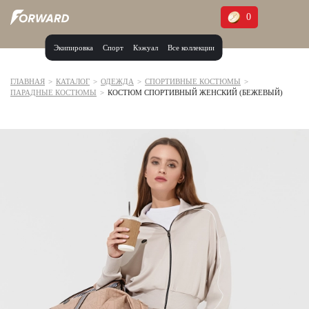
0
Экипировка
Спорт
Кэжуал
Все коллекции
Москва и МО
Архангельская область (1)
ГЛАВНАЯ
>
КАТАЛОГ
>
ОДЕЖДА
>
СПОРТИВНЫЕ КОСТЮМЫ
>
ПАРАДНЫЕ КОСТЮМЫ
>
КОСТЮМ СПОРТИВНЫЙ ЖЕНСКИЙ (БЕЖЕВЫЙ)
Волгоградская область (1)
Воронежская область (1)
Дагестан (2)
Иркутская область (2)
Калининградская область (1)
Кемеровская область (2)
Краснодарский край (5)
Красноярский край (5)
Курская область (1)
Москва и МО (14)
Нижегородская область (1)