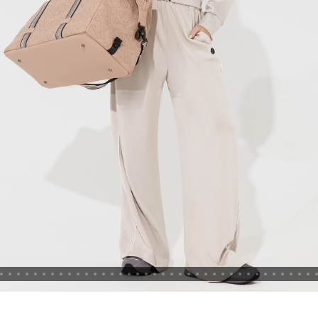
Новосибирская область (3)
Омская область (5)
Республика Башкортостан (3)
Республика Крым (1)
Республика Татарстан (2)
Ростовская область (2)
Самарская область (1)
Санкт-Петербург и ЛО (3)
Саратовская область (1)
Свердловская область (5)
Северная Осетия (2)
Смоленская область (1)
Ставропольский край (5)
Томская область (1)
Тульская область (1)
Тюменская область (3)
Хакасия (1)