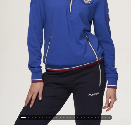
Новосибирская область (3)
Омская область (5)
Республика Башкортостан (3)
Республика Крым (1)
Республика Татарстан (2)
Ростовская область (2)
Самарская область (1)
Санкт-Петербург и ЛО (3)
Саратовская область (1)
Свердловская область (5)
Северная Осетия (2)
Смоленская область (1)
Ставропольский край (5)
Томская область (1)
Тульская область (1)
Тюменская область (3)
Хакасия (1)