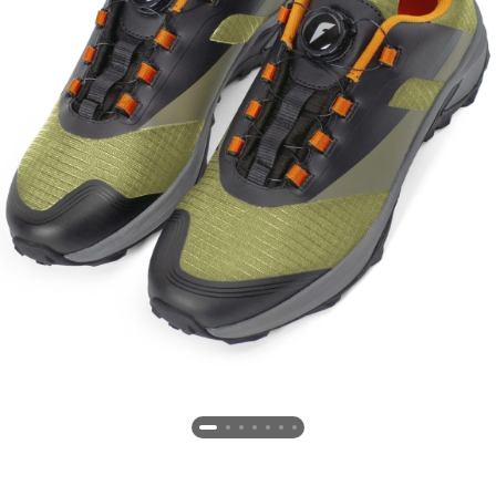
Новосибирская область (3)
Омская область (5)
Республика Башкортостан (3)
Республика Крым (1)
Республика Татарстан (2)
Ростовская область (2)
Самарская область (1)
Санкт-Петербург и ЛО (3)
Саратовская область (1)
Свердловская область (5)
Северная Осетия (2)
Смоленская область (1)
Ставропольский край (5)
Томская область (1)
Тульская область (1)
Тюменская область (3)
Хакасия (1)