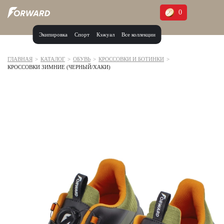
0
Экипировка
Спорт
Кэжуал
Все коллекции
Москва и МО
Архангельская область (1)
ГЛАВНАЯ
>
КАТАЛОГ
>
ОБУВЬ
>
КРОССОВКИ И БОТИНКИ
>
КРОССОВКИ ЗИМНИЕ (ЧЕРНЫЙ/ХАКИ)
Волгоградская область (1)
Воронежская область (1)
Дагестан (2)
Иркутская область (2)
Калининградская область (1)
Кемеровская область (2)
Краснодарский край (5)
Красноярский край (5)
Курская область (1)
Москва и МО (14)
Нижегородская область (1)