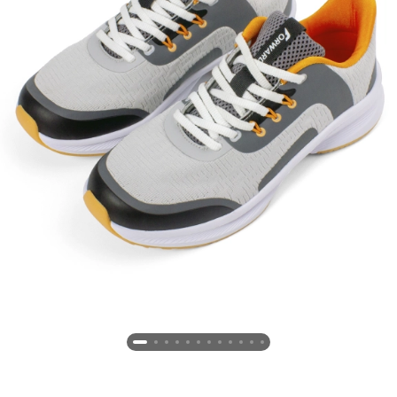
Новосибирская область (3)
Омская область (5)
Республика Башкортостан (3)
Республика Крым (1)
Республика Татарстан (2)
Ростовская область (2)
Самарская область (1)
Санкт-Петербург и ЛО (3)
Саратовская область (1)
Свердловская область (5)
Северная Осетия (2)
Смоленская область (1)
Ставропольский край (5)
Томская область (1)
Тульская область (1)
Тюменская область (3)
Хакасия (1)