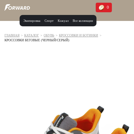
0
Экипировка
Спорт
Кэжуал
Все коллекции
Москва и МО
Архангельская область (1)
ГЛАВНАЯ
>
КАТАЛОГ
>
ОБУВЬ
>
КРОССОВКИ И БОТИНКИ
>
КРОССОВКИ БЕГОВЫЕ (ЧЕРНЫЙ/СЕРЫЙ)
Волгоградская область (1)
Воронежская область (1)
Дагестан (2)
Иркутская область (2)
Калининградская область (1)
Кемеровская область (2)
Краснодарский край (5)
Красноярский край (5)
Курская область (1)
Москва и МО (14)
Нижегородская область (1)