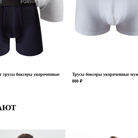
т трусы боксеры укороченные
Трусы боксеры укороченные му
800 ₽
АЮТ