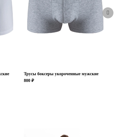
жские
Трусы боксеры укороченные мужские
Комплект т
мужские
800 ₽
1 600 ₽