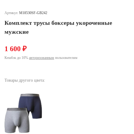
Ханты-Мансийский автономный округ (3)
Челябинская область (2)
Артикул:
M18530SF-GB242
Комплект трусы боксеры укороченные
Ямало-Ненецкий автономный округ (1)
Ярославская область (1)
мужские
1 600 ₽
Кешбэк до 10%
авторизованным
пользователям
Товары другого цвета: