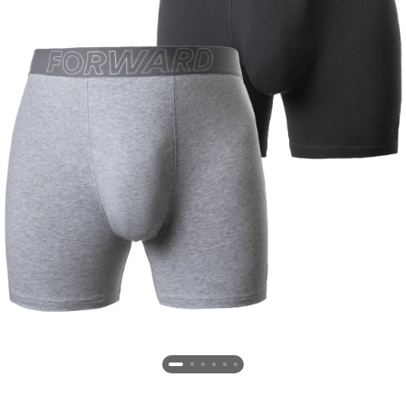
Новосибирская область (3)
Омская область (5)
Республика Башкортостан (3)
Республика Крым (1)
Республика Татарстан (2)
Ростовская область (2)
Самарская область (1)
Санкт-Петербург и ЛО (3)
Саратовская область (1)
Свердловская область (5)
Северная Осетия (2)
Смоленская область (1)
Ставропольский край (5)
Томская область (1)
Тульская область (1)
Тюменская область (3)
Хакасия (1)