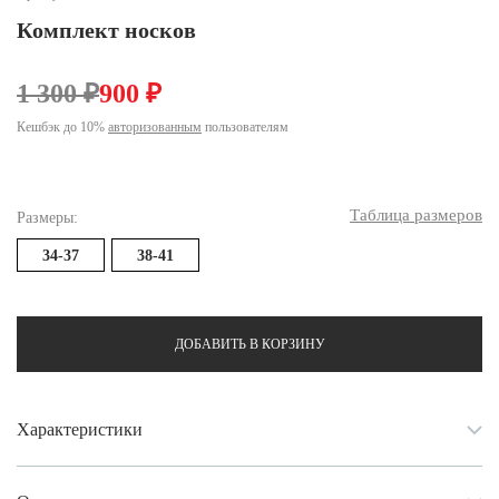
Ханты-Мансийский автономный округ (3)
Комплект носков
Челябинская область (2)
1 300 ₽
900 ₽
Ямало-Ненецкий автономный округ (1)
Ярославская область (1)
Кешбэк до 10%
авторизованным
пользователям
Таблица размеров
Размеры:
34-37
38-41
ДОБАВИТЬ В КОРЗИНУ
Характеристики