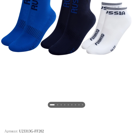
Новосибирская область (3)
Омская область (5)
Республика Башкортостан (3)
Республика Крым (1)
Республика Татарстан (2)
Ростовская область (2)
Самарская область (1)
Санкт-Петербург и ЛО (3)
Саратовская область (1)
Свердловская область (5)
Северная Осетия (2)
Смоленская область (1)
Ставропольский край (5)
Томская область (1)
Тульская область (1)
Тюменская область (3)
Хакасия (1)
Артикул:
U23313G-FF202