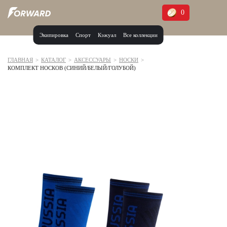
0
Экипировка
Спорт
Кэжуал
Все коллекции
Москва и МО
Архангельская область (1)
ГЛАВНАЯ
>
КАТАЛОГ
>
АКСЕССУАРЫ
>
НОСКИ
>
КОМПЛЕКТ НОСКОВ (СИНИЙ/БЕЛЫЙ/ГОЛУБОЙ)
Волгоградская область (1)
Воронежская область (1)
Дагестан (2)
Иркутская область (2)
Калининградская область (1)
Кемеровская область (2)
Краснодарский край (5)
Красноярский край (5)
Курская область (1)
Москва и МО (14)
Нижегородская область (1)