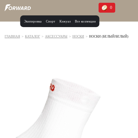
0
Экипировка
Спорт
Кэжуал
Все коллекции
Москва и МО
Архангельская область (1)
ГЛАВНАЯ
>
КАТАЛОГ
>
АКСЕССУАРЫ
>
НОСКИ
>
НОСКИ (БЕЛЫЙ/БЕЛЫЙ)
Волгоградская область (1)
Воронежская область (1)
Дагестан (2)
Иркутская область (2)
Калининградская область (1)
Кемеровская область (2)
Краснодарский край (5)
Красноярский край (5)
Курская область (1)
Москва и МО (14)
Нижегородская область (1)