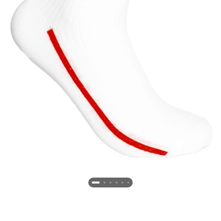
Новосибирская область (3)
Омская область (5)
Республика Башкортостан (3)
Республика Крым (1)
Республика Татарстан (2)
Ростовская область (2)
Самарская область (1)
Санкт-Петербург и ЛО (3)
Саратовская область (1)
Свердловская область (5)
Северная Осетия (2)
Смоленская область (1)
Ставропольский край (5)
Томская область (1)
Тульская область (1)
Тюменская область (3)
Хакасия (1)