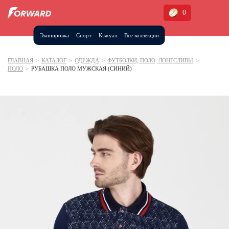
0
Экипировка
Спорт
Кэжуал
Все коллекции
Москва и МО
Архангельская область (1)
ГЛАВНАЯ
>
КАТАЛОГ
>
ОДЕЖДА
>
ФУТБОЛКИ, ПОЛО, ЛОНГСЛИВЫ
>
ПОЛО
>
РУБАШКА ПОЛО МУЖСКАЯ (СИНИЙ)
Волгоградская область (1)
Воронежская область (1)
Дагестан (2)
Иркутская область (2)
Калининградская область (1)
Кемеровская область (2)
Краснодарский край (5)
Красноярский край (5)
Курская область (1)
Москва и МО (14)
Нижегородская область (1)