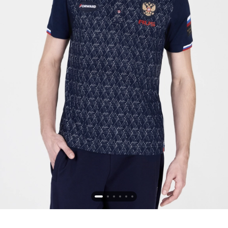
Новосибирская область (3)
Омская область (5)
Республика Башкортостан (3)
Республика Крым (1)
Республика Татарстан (2)
Ростовская область (2)
Самарская область (1)
Санкт-Петербург и ЛО (3)
Саратовская область (1)
Свердловская область (5)
Северная Осетия (2)
Смоленская область (1)
Ставропольский край (5)
Томская область (1)
Тульская область (1)
Тюменская область (3)
Хакасия (1)