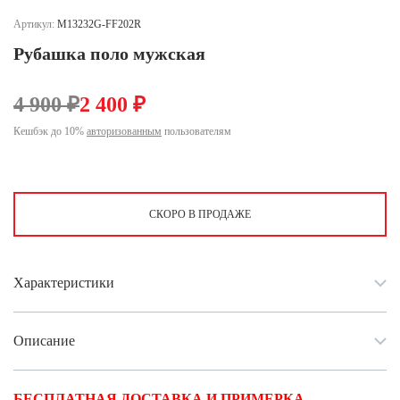
Ханты-Мансийский автономный округ (3)
Артикул:
M13232G-FF202R
Челябинская область (2)
Рубашка поло мужская
Ямало-Ненецкий автономный округ (1)
Ярославская область (1)
4 900 ₽
2 400 ₽
Кешбэк до 10%
авторизованным
пользователям
СКОРО В ПРОДАЖЕ
Характеристики
Описание
БЕСПЛАТНАЯ ДОСТАВКА И ПРИМЕРКА