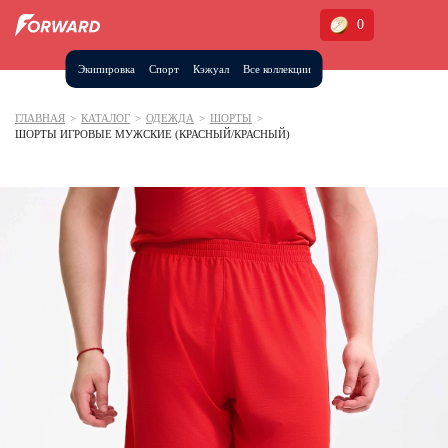
0
Экипировка
Спорт
Кэжуал
Все коллекции
Москва и МО
Архангельская область (1)
ГЛАВНАЯ
>
КАТАЛОГ
>
ОДЕЖДА
>
ШОРТЫ
>
ШОРТЫ ИГРОВЫЕ МУЖСКИЕ (КРАСНЫЙ/КРАСНЫЙ)
Волгоградская область (1)
Воронежская область (1)
Дагестан (2)
Иркутская область (2)
Калининградская область (1)
Кемеровская область (2)
Краснодарский край (5)
Красноярский край (5)
Курская область (1)
Москва и МО (14)
Нижегородская область (1)