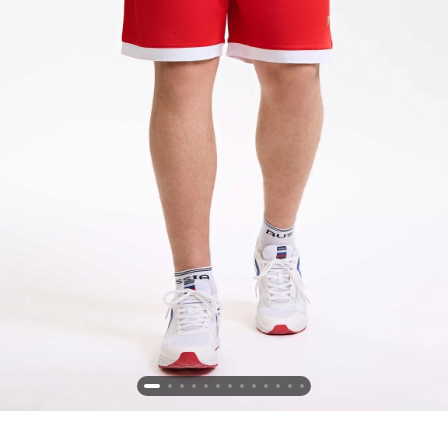
Новосибирская область (3)
Омская область (5)
Республика Башкортостан (3)
Республика Крым (1)
Республика Татарстан (2)
Ростовская область (2)
Самарская область (1)
Санкт-Петербург и ЛО (3)
Саратовская область (1)
Свердловская область (5)
Северная Осетия (2)
Смоленская область (1)
Ставропольский край (5)
Томская область (1)
Тульская область (1)
Тюменская область (3)
Хакасия (1)