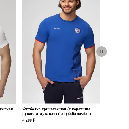
мужская
Футболка трикотажная (с коротким
Рубашка по
рукавом мужская) (голубой/голубой)
5 900 ₽
4 200 ₽