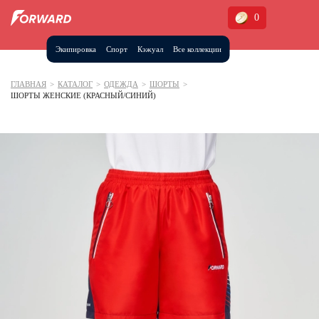
0
Экипировка
Спорт
Кэжуал
Все коллекции
Москва и МО
Архангельская область (1)
ГЛАВНАЯ
>
КАТАЛОГ
>
ОДЕЖДА
>
ШОРТЫ
>
ШОРТЫ ЖЕНСКИЕ (КРАСНЫЙ/СИНИЙ)
Волгоградская область (1)
Воронежская область (1)
Дагестан (2)
Иркутская область (2)
Калининградская область (1)
Кемеровская область (2)
Краснодарский край (5)
Красноярский край (5)
Курская область (1)
Москва и МО (14)
Нижегородская область (1)