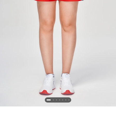
Новосибирская область (3)
Омская область (5)
Республика Башкортостан (3)
Республика Крым (1)
Республика Татарстан (2)
Ростовская область (2)
Самарская область (1)
Санкт-Петербург и ЛО (3)
Саратовская область (1)
Свердловская область (5)
Северная Осетия (2)
Смоленская область (1)
Ставропольский край (5)
Томская область (1)
Тульская область (1)
Тюменская область (3)
Хакасия (1)