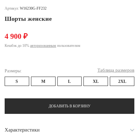
Ханты-Мансийский автономный округ (3)
Артикул:
W16230G-FF232
Челябинская область (2)
Шорты женские
Ямало-Ненецкий автономный округ (1)
Ярославская область (1)
4 900 ₽
Кешбэк до 10%
авторизованным
пользователям
Таблица размеров
Размеры:
S
M
L
XL
2XL
ДОБАВИТЬ В КОРЗИНУ
Характеристики